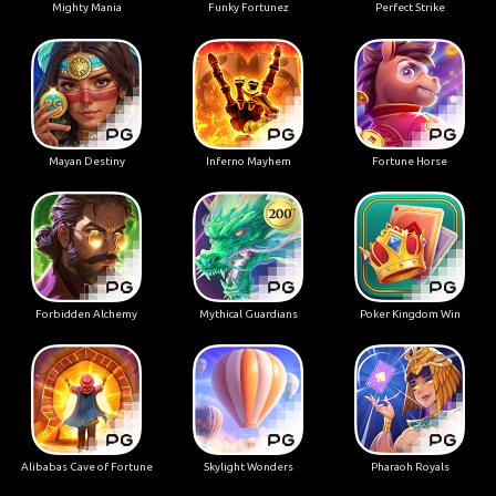
Mighty Mania
Funky Fortunez
Perfect Strike
Mayan Destiny
Inferno Mayhem
Fortune Horse
Forbidden Alchemy
Mythical Guardians
Poker Kingdom Win
Alibabas Cave of Fortune
Skylight Wonders
Pharaoh Royals