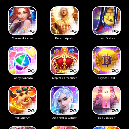
Mermaid Riches
Rise of Apollo
Heist Stakes
Candy Bonanza
Majestic Treasures
Crypto Gold
Fortune Ox
Jack Frosts Winter
Bali Vacation