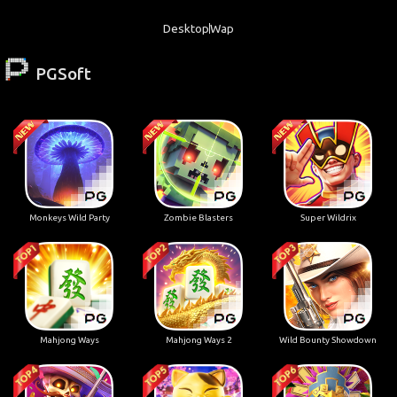
Desktop
Wap
PGSoft
Monkeys Wild Party
Zombie Blasters
Super Wildrix
Mahjong Ways
Mahjong Ways 2
Wild Bounty Showdown