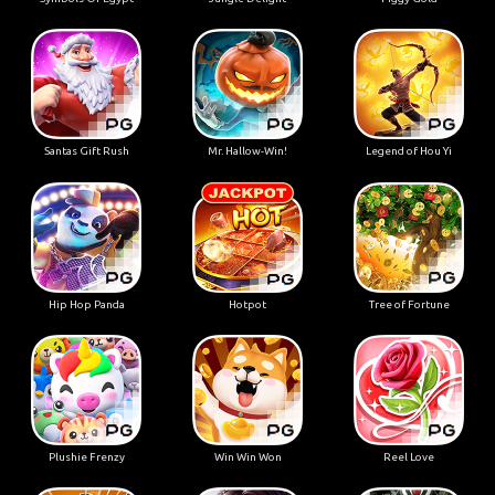
Santas Gift Rush
Mr. Hallow-Win!
Legend of Hou Yi
Hip Hop Panda
Hotpot
Tree of Fortune
Plushie Frenzy
Win Win Won
Reel Love