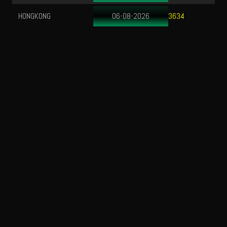
HONGKONG
06-08-2026
3634