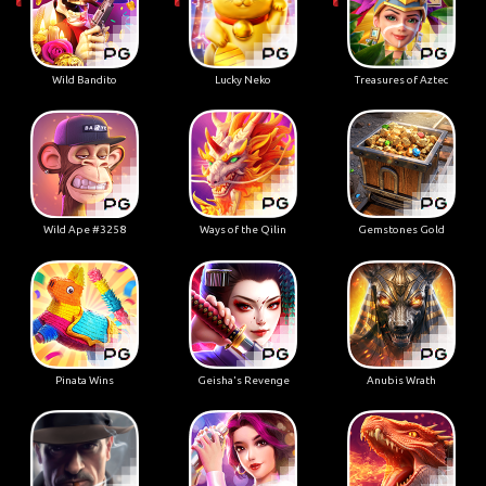
Wild Bandito
Lucky Neko
Treasures of Aztec
Wild Ape #3258
Ways of the Qilin
Gemstones Gold
Pinata Wins
Geisha's Revenge
Anubis Wrath