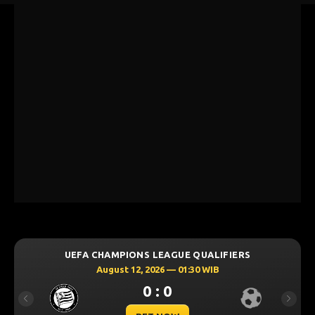
UEFA CHAMPIONS LEAGUE QUALIFIERS
August 12, 2026 — 01:30 WIB
0 : 0
Previous
Next