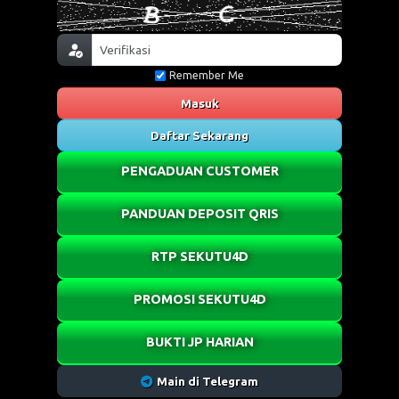
Remember Me
Masuk
Daftar Sekarang
PENGADUAN CUSTOMER
PANDUAN DEPOSIT QRIS
RTP SEKUTU4D
PROMOSI SEKUTU4D
BUKTI JP HARIAN
Main di Telegram