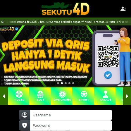
Selamat Datang di SEKUTU4D Situs Gaming Terbaik dengan Winrate Terbesar...Sekutu Terkuat di 
TOGEL
SLOT
LIVE CASINO
SPORT
ARCADE
SABU